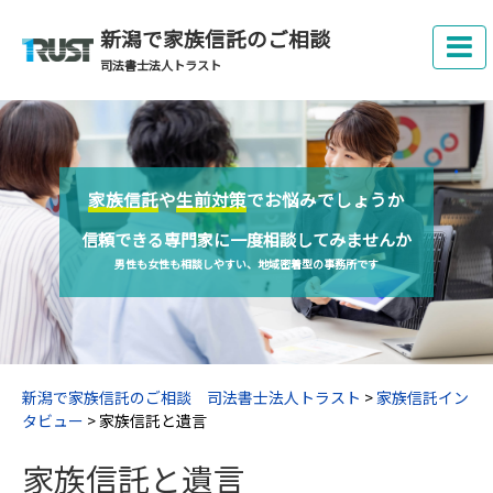
新潟で家族信託のご相談
司法書士法人トラスト
家族信託
や
生前対策
でお悩みでしょうか
信頼できる専門家に一度相談してみませんか
男性も女性も相談しやすい、地域密着型の事務所です
新潟で家族信託のご相談 司法書士法人トラスト
>
家族信託イン
タビュー
>
家族信託と遺言
家族信託と遺言